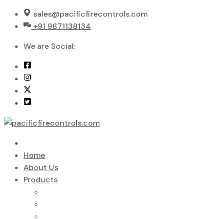
Skip
sales@pacificfirecontrols.com
to
+91 9871138134
content
We are Social:
Home
About Us
Products