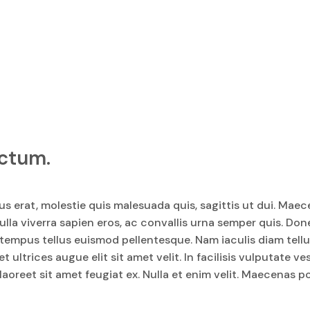
ictum.
s erat, molestie quis malesuada quis, sagittis ut dui. Maec
la viverra sapien eros, ac convallis urna semper quis. Donec
on tempus tellus euismod pellentesque. Nam iaculis diam tellu
t ultrices augue elit sit amet velit. In facilisis vulputate 
 laoreet sit amet feugiat ex. Nulla et enim velit. Maecenas