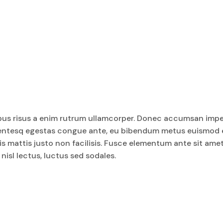
empus risus a enim rutrum ullamcorper. Donec accumsan impe
. Pellentesq egestas congue ante, eu bibendum metus euismo
is mattis justo non facilisis. Fusce elementum ante sit am
nisl lectus, luctus sed sodales.